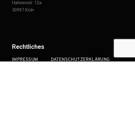
Hahnenstr. 12a
50997 Köln
Rechtliches
IMPRESSUM
DATENSCHUTZERKLÄRUNG
HAFTUNGSAUSSCHLUSS
© 2022 Schmitz Sanierung.
Alle Rechte vorbehalten.
a
twentytwo
project